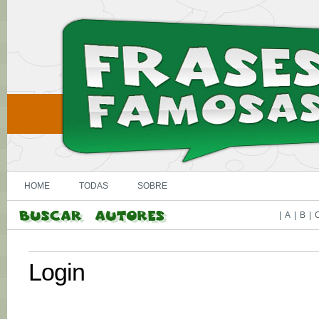
HOME
TODAS
SOBRE
|
A
|
B
|
Login