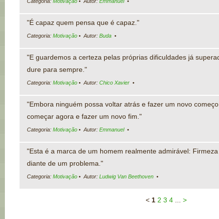
Categoria:
Motivação
• Autor:
Emmanuel
•
"É capaz quem pensa que é capaz."
Categoria:
Motivação
• Autor:
Buda
•
"E guardemos a certeza pelas próprias dificuldades já super
dure para sempre."
Categoria:
Motivação
• Autor:
Chico Xavier
•
"Embora ninguém possa voltar atrás e fazer um novo começo
começar agora e fazer um novo fim."
Categoria:
Motivação
• Autor:
Emmanuel
•
"Esta é a marca de um homem realmente admirável: Firmeza 
diante de um problema."
Categoria:
Motivação
• Autor:
Ludwig Van Beethoven
•
<
1
2
3
4
...
>