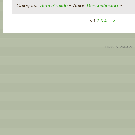
Categoria:
Sem Sentido
• Autor:
Desconhecido
•
<
1
2
3
4
...
>
FRASES FAMOSAS 