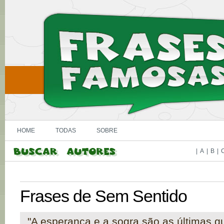
HOME
TODAS
SOBRE
|
A
|
B
|
Frases de Sem Sentido
"A esperança e a sogra são as últimas q