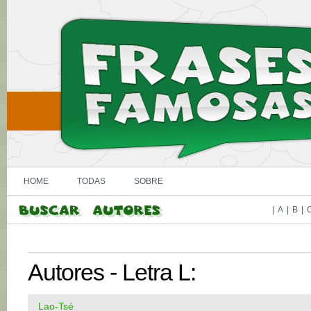
HOME
TODAS
SOBRE
|
A
|
B
|
Autores - Letra L:
Lao-Tsé